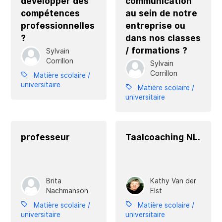
développer des
communication
compétences
au sein de notre
professionnelles
entreprise ou
?
dans nos classes
/ formations ?
Sylvain
Corrillon
Sylvain
Corrillon
Matière scolaire /
universitaire
Matière scolaire /
universitaire
professeur
Taalcoaching NL.
Brita
Kathy Van der
Nachmanson
Elst
Matière scolaire /
Matière scolaire /
universitaire
universitaire