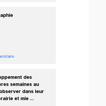
raphie
ersitaire
eloppement des
ères semaines au
 observer dans leur
airie et mie ...