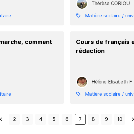
Thérèse CORIOU
itaire
Matière scolaire / univ
 marche, comment
Cours de français e
rédaction
Hélène Elisabeth F
itaire
Matière scolaire / univ
2
3
4
5
6
7
8
9
10