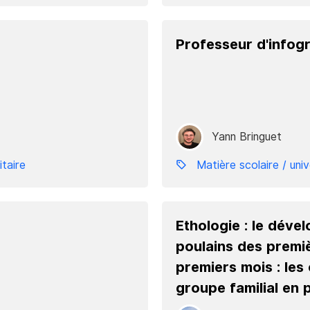
Professeur d'infog
Yann Bringuet
itaire
Matière scolaire / univ
Ethologie : le dév
poulains des premi
premiers mois : les
groupe familial en pr