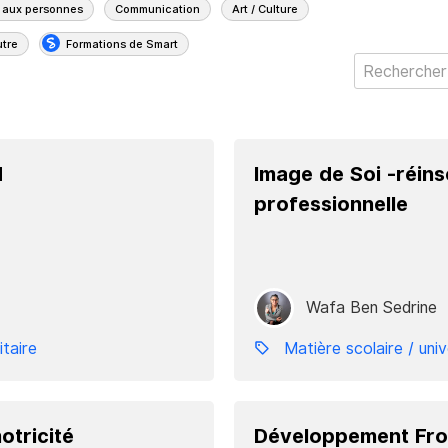
 aux personnes
Communication
Art / Culture
utre
Formations de Smart
N
Image de Soi -réins
professionnelle
Wafa Ben Sedrine
itaire
Matière scolaire / univ
otricité
Développement Fro